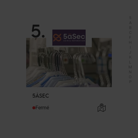
5
5
.
A
B
C
F
H
I
J
K
L
M
N
O
P
5ÀSEC
Fermé