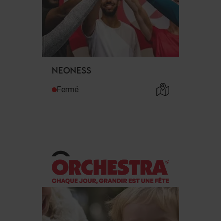
NEONESS
Fermé
O
.