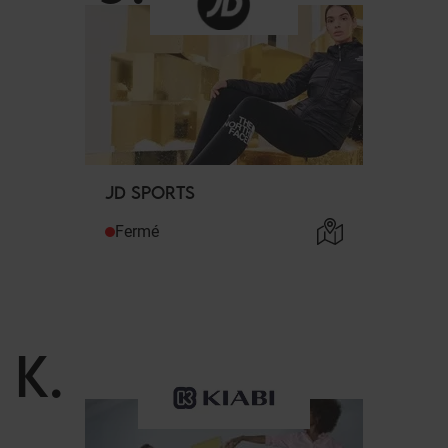
JD SPORTS
Fermé
K
.