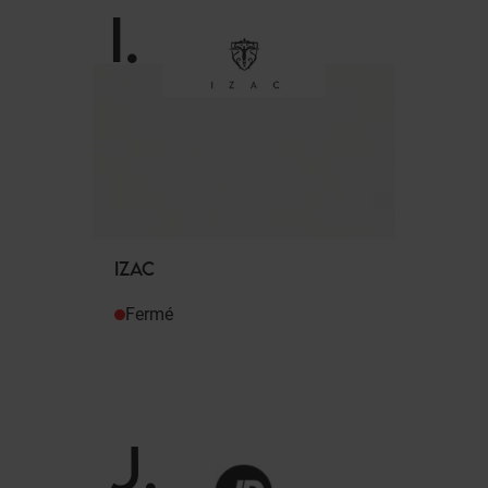
I
.
IZAC
Fermé
J
.