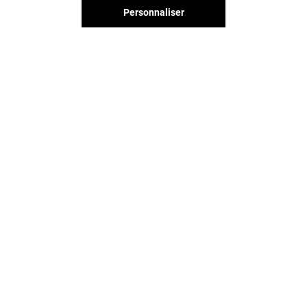
Personnaliser
Vous avez quitté Le Millénaire ?
L'aventure continue sur les
réseaux sociaux !
LE MILLÉNAIRE & VOUS
CONTACT