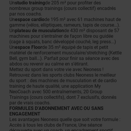
Un
studio training
de 205 m² pour profiter des
nombreux group trainings (cours collectif) encadrés
par nos coachs.
Un
espace cardio
de 195 m² avec 61 machines haut de
gamme (vélos, elliptiques, rameurs, tapis de course…).
Un
plateau de musculation
de 430 m² disposant de 57
machines pour s’entraîner de façon libre ou guidée
(cage à squats, banc développé couché, leg press...)
Un
espace Floor
de 35 m² équipé de tapis et petit
matériel de renforcement musculaire/stretching (Kettle
Bell, gym ball…). Parfait pour finir sa séance avec des
abdos ou revenir au calme en s’étirant.
Mettez du sport dans votre vie avec Neoness !
Retrouvez dans les sports clubs Neoness le meilleur
du sport : des machines de musculation et de cardio
training de haute qualité, une application My
NeoCoach avec 500 entraînements, 20 Group
Trainings (cours collectifs), dont 7 exclusifs, donnés
par de vrais coachs.
FORMULES D’ABONNEMENT AVEC OU SANS
ENGAGEMENT
Les avantages Neoness quelle que soit votre formule :
Accès à tous les clubs de France, Une séance
découverte avec un coach, un encadrement sportif