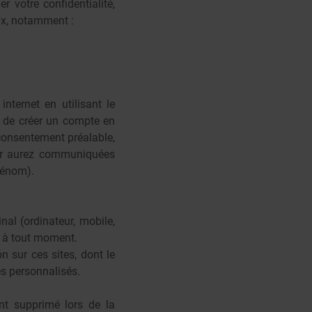
 votre confidentialité,
aux, notamment :
nternet en utilisant le
z de créer un compte en
 consentement préalable,
eur aurez communiquées
rénom).
nal (ordinateur, mobile,
r à tout moment.
n sur ces sites, dont le
es personnalisés.
nt supprimé lors de la