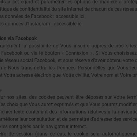
its à cet égard et paramétrer les options de manière à protéger
litique de confidentialité du site Internet de chacun de ces rése
 des données de Facebook :
accessible ici
 des données d’Instagram :
accessible ici
exion via Facebook
ement la possibilité de Vous inscrire auprès de nos sites i
e Facebook ou via le bouton « Connexion ». Si Vous choisisse
de réseau social Facebook, et sous réserve d’avoir obtenu votre
erné Nous transmettra les Données Personnelles que Vous l
otre adresse électronique, Votre civilité, Votre nom et Votre p
s
ur nos sites, des cookies peuvent être déposés sur Votre termi
 des choix que Vous aurez exprimés et que Vous pourrez modifie
fichier texte contenant des informations relatives à la navigatio
’améliorer leur consultation et de permettre d’adresser des servic
okies sont gérés par le navigateur internet.
tre de session (dans ce cas, le cookie sera automatiqueme