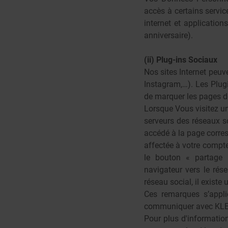
accès à certains servi
internet et applicatio
anniversaire).
(ii) Plug-ins Sociaux
Nos sites Internet peuv
Instagram,…). Les Plugi
de marquer les pages de
Lorsque Vous visitez un
serveurs des réseaux s
accédé à la page corres
affectée à votre compte
le bouton « partage 
navigateur vers le rés
réseau social, il existe
Ces remarques s’appli
communiquer avec KLE
Pour plus d'information