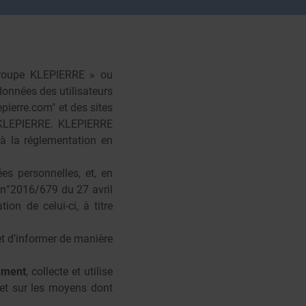
Groupe KLEPIERRE » ou
données des utilisateurs
pierre.com
" et des sites
r KLEPIERRE. KLEPIERRE
 à la réglementation en
s personnelles, et, en
 n°2016/679 du 27 avril
ion de celui-ci, à titre
et d’informer de manière
ement
, collecte et utilise
et sur les moyens dont