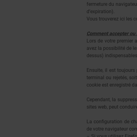
fermeture du navigateur
d’expiration).
Vous trouverez ici les c
Comment accepter ou r
Lors de votre premier a
avez la possibilité de l
dessus) indispensables 
Ensuite, il est toujour
terminal ou rejetés, so
cookie est enregistré da
Cependant, la suppressi
sites web, peut conduire
La configuration de cha
de votre navigateur com
– Si vous utilisez Firef