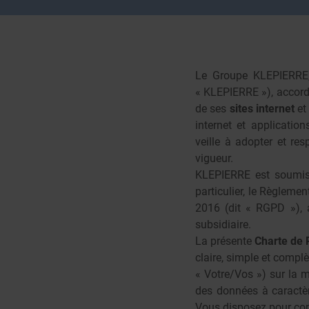
Le Groupe KLEPIERRE,
« KLEPIERRE »), accorde
de ses
sites internet
e
internet et applicati
veille à adopter et re
vigueur.
KLEPIERRE est soumise
particulier, le
Règlement
2016 (dit « RGPD »)
,
subsidiaire.
La présente
Charte de 
claire, simple et compl
« Votre/Vos ») sur la 
des données à caractè
Vous disposez pour contr