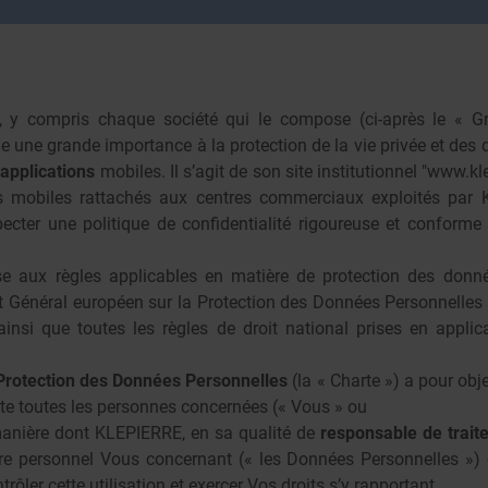
 y compris chaque société qui le compose (ci-après le « 
 une grande importance à la protection de la vie privée et des 
t
applications
mobiles. Il s’agit de son site institutionnel "
www.kle
ons mobiles rattachés aux centres commerciaux exploités pa
specter une politique de confidentialité rigoureuse et conforme
 aux règles applicables en matière de protection des donnée
 Général européen sur la Protection des Données Personnelles
 ainsi que toutes les règles de droit national prises en applicat
Protection des Données Personnelles
(la « Charte ») a pour obj
ète toutes les personnes concernées (« Vous » ou
manière dont KLEPIERRE, en sa qualité de
responsable de trait
re personnel Vous concernant (« les Données Personnelles ») 
ôler cette utilisation et exercer Vos droits s’y rapportant.