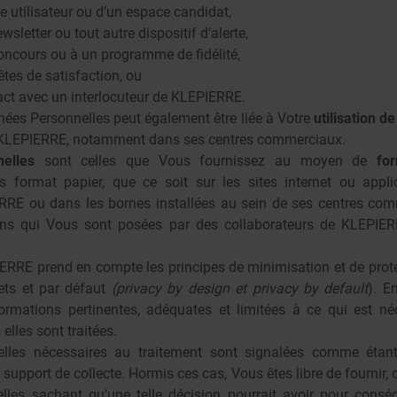
e utilisateur ou d’un espace candidat,
sletter ou tout autre dispositif d’alerte,
-concours ou à un programme de fidélité,
êtes de satisfaction, ou
ct avec un interlocuteur de KLEPIERRE.
nées Personnelles peut également être liée à Votre
utilisation d
KLEPIERRE, notamment dans ses centres commerciaux.
elles
sont celles que Vous fournissez au moyen de
for
s format papier, que ce soit sur les sites internet ou appl
RRE ou dans les bornes installées au sein de ses centres co
ns qui Vous sont posées par des collaborateurs de KLEPIER
ERRE prend en compte les principes de minimisation et de
prot
ets et par défaut
(privacy by design et privacy by default
)
. E
ormations pertinentes, adéquates et limitées à ce qui est n
 elles sont traitées.
lles nécessaires au traitement sont signalées comme étant 
support de collecte. Hormis ces cas, Vous êtes libre de fournir, 
les sachant qu’une telle décision pourrait avoir pour conséq