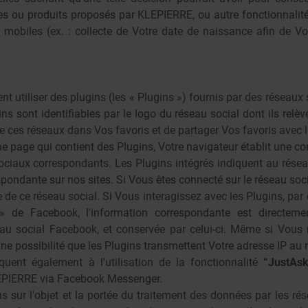
ces ou produits proposés par KLEPIERRE, ou autre fonctionnalité
ns mobiles (ex. : collecte de Votre date de naissance afin de V
ent utiliser des plugins (les « Plugins ») fournis par des réseau
ns sont identifiables par le logo du réseau social dont ils relèv
 ces réseaux dans Vos favoris et de partager Vos favoris avec le
e page qui contient des Plugins, Votre navigateur établit une co
ociaux correspondants. Les Plugins intégrés indiquent au rése
pondante sur nos sites. Si Vous êtes connecté sur le réseau social
 de ce réseau social. Si Vous interagissez avec les Plugins, par
» de Facebook, l'information correspondante est directeme
eau social Facebook, et conservée par celui-ci. Même si Vous
 une possibilité que les Plugins transmettent Votre adresse IP au 
quent également à l’utilisation de la fonctionnalité
“JustAs
PIERRE via Facebook Messenger.
s sur l'objet et la portée du traitement des données par les ré