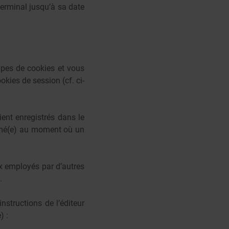
terminal jusqu’à sa date
types de cookies et vous
okies de session (cf. ci-
ient enregistrés dans le
formé(e) au moment où un
ux employés par d’autres
.
nstructions de l’éditeur
) :