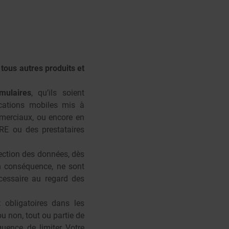
e tous autres produits et
mulaires
, qu’ils soient
ications mobiles mis à
mmerciaux, ou encore en
RE ou des prestataires
ection des données, dès
n conséquence, ne sont
écessaire au regard des
obligatoires dans les
ou non, tout ou partie de
uence de limiter Votre